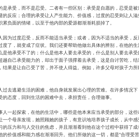
的是承受，而不是忍受。二者有一些区别：承受是自愿的，忍受是被
避的反应；合理的承受让人产生能力、价值感，过度的忍受则让人滋
积累负面的情绪，以至于他内部的爱源都渐渐耗损掉了。
人因为过度忍受，反而不能适当承受；或者，因为不适当的承受，反
过度了，就变成了症状。我们还要帮助他做出具体的辨别，在他的生
么是他承受不了的；什么是他本人要去承受的，什么是别人要去承受
超越自己承受能力的，却出于面子强撑着去承受，这是自讨苦吃，结
，结果是让自己受了苦，并不使人得益。例如，许多父母对孩子力所
人过去逃避生活的困难，他自身就发展出心理的苦难。在许多情况下
受的态度，回到生活的困难中去，承担责任，合理做事。
事人一起探索，在他的生活中，哪些是他本来应当承受的部分，这些
让一个母亲发现，她照顾她的孩子，有意识地培养孩子成长，从中感
习的压力和与人交往的焦虑，并且渐渐看到他在这个过程中获得了成
他的价值感和能力感在渐渐回升。他们所做的这一切，都是“合理受苦