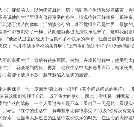
入心理症状的人，以为痛苦就是一切，感到整个生活弥漫着痛苦，看
不是说他的生活里没有值得享受的条件，情况往往正好相反，跟许多
己沉溺于痛苦的体验，活的惨兮兮的，甚至觉得自己是世界上最惨的
福条件都被剥夺了一样，从此他就再也无法快乐起来了。这时我们发
乐。”他还从过去的经历中搜集许多不快乐的事情，让自己越来越自信
思议：“他并不缺少幸福的条件呀！”上帝看到他这个样子也为他感到遗
人不能享受生活，背后有很多原因。例如，在成长过程中，他受到太
下生活，就会感到内疚。再如，他在生活中太多违背自己，渐渐丧失
期盯着那个缺点不放，越来越陷入症状的痛苦。
个人叫保罗，他一度因为“身上有一根刺”（某个问题问题的象征），
就带着这跟刺实现了自己，成了伟大的使徒。因此，症状是一种遮蔽
受到症状的遮蔽，一个人看过去全是不幸，看自己一无是处，看现实
”，问他：“在你的生活中，有哪些事让你很享受？”以及“你有没有去
的探索，让当事人从过去的生活中发现快乐的时光，在生命的内部发
性。