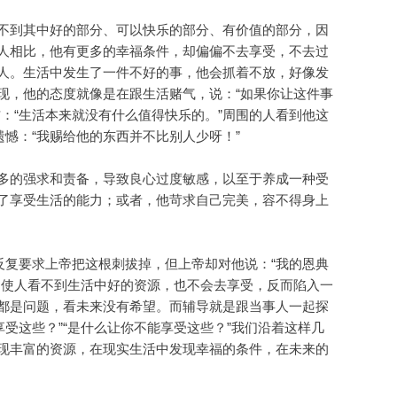
不到其中好的部分、可以快乐的部分、有价值的部分，因
人相比，他有更多的幸福条件，却偏偏不去享受，不去过
人。生活中发生了一件不好的事，他会抓着不放，好像发
现，他的态度就像是在跟生活赌气，说：“如果你让这件事
：“生活本来就没有什么值得快乐的。”周围的人看到他这
憾：“我赐给他的东西并不比别人少呀！”
多的强求和责备，导致良心过度敏感，以至于养成一种受
了享受生活的能力；或者，他苛求自己完美，容不得身上
反复要求上帝把这根刺拔掉，但上帝却对他说：“我的恩典
，使人看不到生活中好的资源，也不会去享受，反而陷入一
都是问题，看未来没有希望。而辅导就是跟当事人一起探
享受这些？”“是什么让你不能享受这些？”我们沿着这样几
现丰富的资源，在现实生活中发现幸福的条件，在未来的