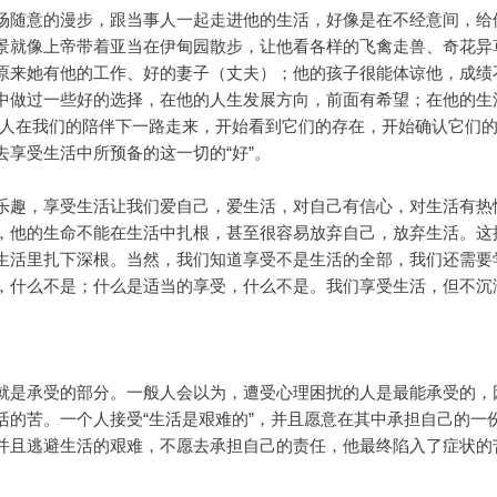
场随意的漫步，跟当事人一起走进他的生活，好像是在不经意间，给
景就像上帝带着亚当在伊甸园散步，让他看各样的飞禽走兽、奇花异
原来她有他的工作、好的妻子（丈夫）；他的孩子很能体谅他，成绩
中做过一些好的选择，在他的人生发展方向，前面有希望；在他的生
事人在我们的陪伴下一路走来，开始看到它们的存在，开始确认它们
去享受生活中所预备的这一切的“好”。
乐趣，享受生活让我们爱自己，爱生活，对自己有信心，对生活有热
，他的生命不能在生活中扎根，甚至很容易放弃自己，放弃生活。这
生活里扎下深根。当然，我们知道享受不是生活的全部，我们还需要
，什么不是；什么是适当的享受，什么不是。我们享受生活，但不沉
就是承受的部分。一般人会以为，遭受心理困扰的人是最能承受的，
活的苦。一个人接受“生活是艰难的”，并且愿意在其中承担自己的一
并且逃避生活的艰难，不愿去承担自己的责任，他最终陷入了症状的