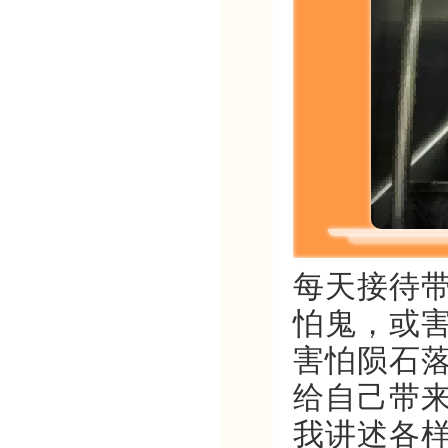
每天接待
怕鬼，或
害怕陨石
给自己带
我讲述各