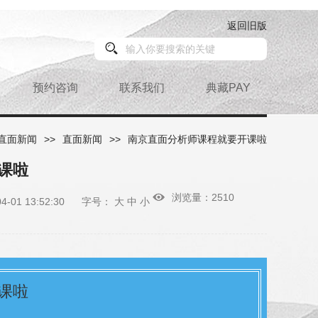
返回旧版
预约咨询
联系我们
典藏PAY
直面新闻
>>
直面新闻
>>
南京直面分析师课程就要开课啦
课啦
浏览量：2510
01 13:52:30
字号：
大
中
小
课啦