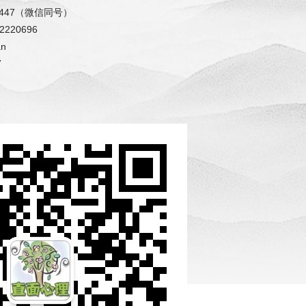
87447（微信同号）
220696
an
7