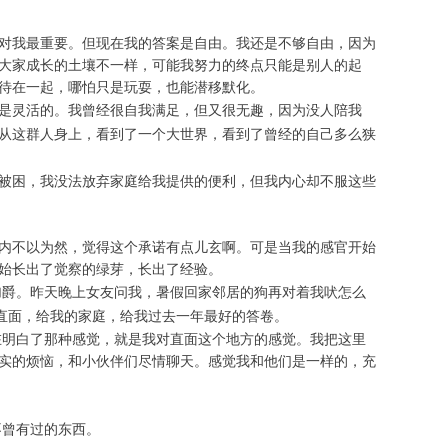
。
对我最重要。但现在我的答案是自由。我还是不够自由，因为
大家成长的土壤不一样，可能我努力的终点只能是别人的起
待在一起，哪怕只是玩耍，也能潜移默化。
是灵活的。我曾经很自我满足，但又很无趣，因为没人陪我
从这群人身上，看到了一个大世界，看到了曾经的自己多么狭
被困，我没法放弃家庭给我提供的便利，但我内心却不服这些
内不以为然，觉得这个承诺有点儿玄啊。可是当我的感官开始
始长出了觉察的绿芽，长出了经验。
爵。昨天晚上女友问我，暑假回家邻居的狗再对着我吠怎么
直面，给我的家庭，给我过去一年最好的答卷。
明白了那种感觉，就是我对直面这个地方的感觉。我把这里
实的烦恼，和小伙伴们尽情聊天。感觉我和他们是一样的，充
曾有过的东西。