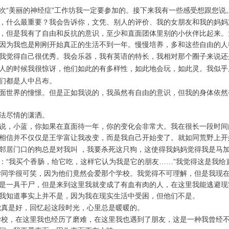
“美丽的神经症”工作坊我一定要参加的。接下来我有一些感受想跟您说
什么最重要？我会告诉你，文凭、别人的评价、我的女朋友和我的妈妈
，但是我有了自由和反抗的意识，至少和直面团体里别的小伙伴比起来。
因为我也是刚刚开始真正的生活不到一年。慢慢培养，多和这些自由的人
觉得自己很优秀。我会乐器，我有英语的特长，我相对那个圈子来说还
人的时候我很惊讶，他们如此的有多样性，如此地会玩，如此灵。我似乎
们都是人中吕布。
世界的憧憬。但是正如我说的，我虽然有自由的意识，但我的身体依然
法尽情的潇洒。
，小蓝，你如果在直面待一年，你的变化会非常大。我在很长一段时间
相信并不仅仅是王学富让我改变，而是我自己开始变了。就如同荒野上开
居门口的狗总是对我叫 ，我要杀死这只狗，这使得我妈妈觉得我是马加
：“我买个香肠，给它吃，这样它认为我是它的朋友……”我觉得这是我给
学很可笑，因为他们竟然会爱那个学校。我觉得不可理解，但是我现在
是一具干尸，但是来到这里我就变成了有血有肉的人，在这里我能逃避现
我知道事实上并不是，因为我在现实生活中受困，但他们不是。
是好，回忆起这段时光，心里总是暖暖的。
，在这里我也经历了磨难，在这里我也遇到了朋友，这是一种我曾经不