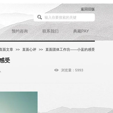
返回旧版
预约咨询
联系我们
典藏PAY
直面文章
>>
直面心评
>>
直面团体工作坊——小蓝的感受
感受
浏览量：5993
小