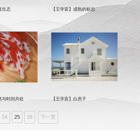
庭生态
【王学富】成熟的标志
然与时间共处
【王学富】白房子
24
25
26
下一页