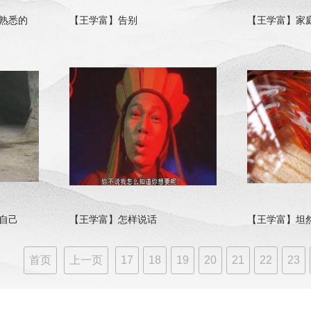
熟悉的
【王学富】告别
【王学富】家
自己
【王学富】怎样说话
【王学富】坦
首页
上一页
17
18
19
20
21
22
23